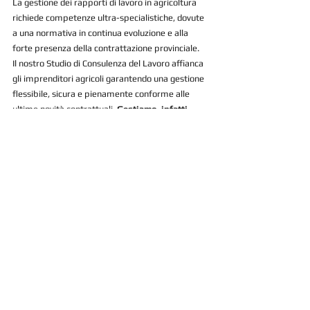
La gestione dei rapporti di lavoro in agricoltura 
richiede competenze ultra-specialistiche, dovute 
a una normativa in continua evoluzione e alla 
forte presenza della contrattazione provinciale.
Il nostro Studio di Consulenza del Lavoro affianca 
gli imprenditori agricoli garantendo una gestione 
flessibile, sicura e pienamente conforme alle 
ultime novità contrattuali. 
Gestiamo, infatti, 
tutti gli adempimenti connessi al rapporto di 
lavoro in agricoltura
, tra cui:
Predisposizione e trasmissione telematica 
della 
DA (Denuncia Aziendale)
;
Procedure di 
assunzione del lavoratore
 e 
instaurazione del rapporto;
Elaborazione della busta paga
 mensile 
con calcolo delle specificità del settore;
Trasmissione telematica dei modelli 
Uniemens PosAgri (ex DMAG)
;
Elaborazione della 
Certificazione Unica 
(CU)
 per i dipendenti;
Predisposizione ed invio telematico del 