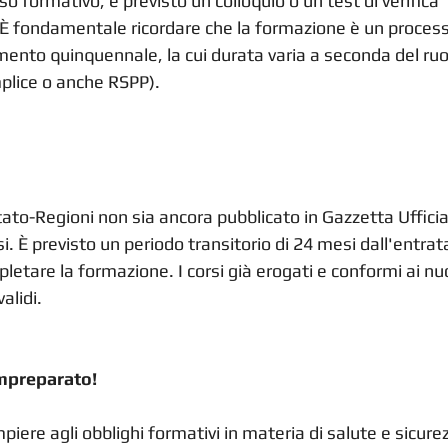
o formativo, è previsto un colloquio o un test di verifica 
È fondamentale ricordare che la formazione è un process
mento quinquennale, la cui durata varia a seconda del ruo
mplice o anche RSPP).
to-Regioni non sia ancora pubblicato in Gazzetta Ufficial
. È previsto un periodo transitorio di 24 mesi dall'entrata
letare la formazione. I corsi già erogati e conformi ai nu
alidi.
Impreparato!
re agli obblighi formativi in materia di salute e sicurez