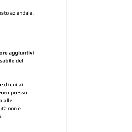
esto aziendale.
ore aggiuntivi 
sabile del 
 di cui ai 
voro presso 
 alle 
lità non è 
i.