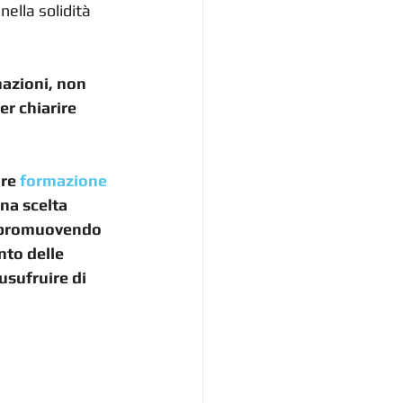
ella solidità 
mazioni, non 
r chiarire 
re 
formazione 
na scelta 
, promuovendo 
nto delle 
usufruire di 