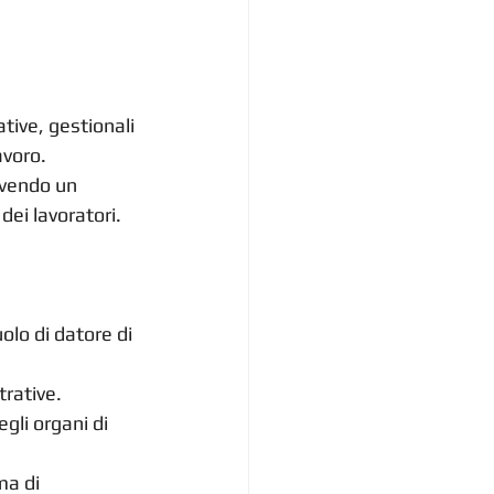
tive, gestionali 
avoro. 
vendo un 
dei lavoratori.
lo di datore di 
trative.
gli organi di 
ma di 