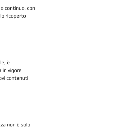
o continuo, con 
lo ricoperto 
e, è 
 in vigore 
ovi contenuti 
za non è solo 