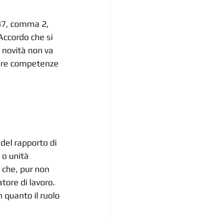
 37, comma 2, 
Accordo che si 
 novità non va 
ire competenze 
del rapporto di 
 o unità 
 che, pur non 
tore di lavoro. 
n quanto il ruolo 