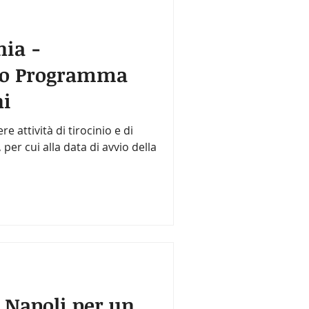
ia -
to Programma
ni
 attività di tirocinio e di
er cui alla data di avvio della
a Napoli per un