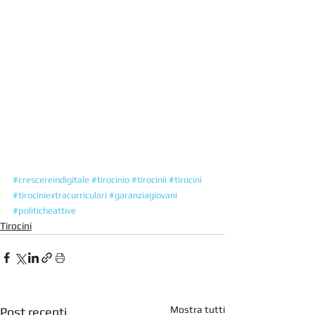
#crescereindigitale
#tirocinio
#tirocinii
#tirocini
#tirociniextracurriculari
#garanziagiovani
#politicheattive
Tirocini
Mostra tutti
Post recenti