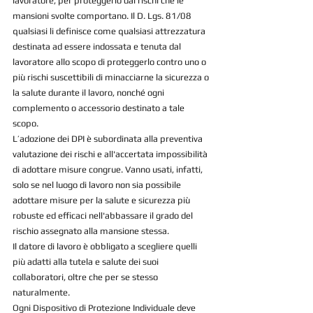
lavoratore, per proteggerlo dai rischi che le 
mansioni svolte comportano. Il D. Lgs. 81/08 
qualsiasi li definisce come qualsiasi attrezzatura 
destinata ad essere indossata e tenuta dal 
lavoratore allo scopo di proteggerlo contro uno o 
più rischi suscettibili di minacciarne la sicurezza o 
la salute durante il lavoro, nonché ogni 
complemento o accessorio destinato a tale 
scopo.
L’adozione dei DPI è subordinata alla preventiva 
valutazione dei rischi e all'accertata impossibilità 
di adottare misure congrue. Vanno usati, infatti, 
solo se nel luogo di lavoro non sia possibile 
adottare misure per la salute e sicurezza più 
robuste ed efficaci nell'abbassare il grado del 
rischio assegnato alla mansione stessa.
Il datore di lavoro è obbligato a scegliere quelli 
più adatti alla tutela e salute dei suoi 
collaboratori, oltre che per se stesso 
naturalmente.
Ogni Dispositivo di Protezione Individuale deve 