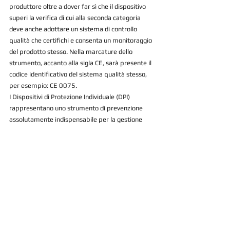
produttore oltre a dover far sì che il dispositivo 
superi la verifica di cui alla seconda categoria 
deve anche adottare un sistema di controllo 
qualità che certifichi e consenta un monitoraggio 
del prodotto stesso. Nella marcature dello 
strumento, accanto alla sigla CE, sarà presente il 
codice identificativo del sistema qualità stesso, 
per esempio: CE 0075.
I Dispositivi di Protezione Individuale (DPI) 
rappresentano uno strumento di prevenzione 
assolutamente indispensabile per la gestione 
della sicurezza e della salute sul posto di lavoro.
Lo Studio Celli è specializzato nella redazione 
di DVR, nomina RSPP Esterno, consulenza per 
fornitura di articoli per Antinfortunistica, 
piani Antincendio, progettazione di Sistemi 
Anticaduta, procedure HACCP e corsi di 
formazione sul lavoro. Contattaci per un 