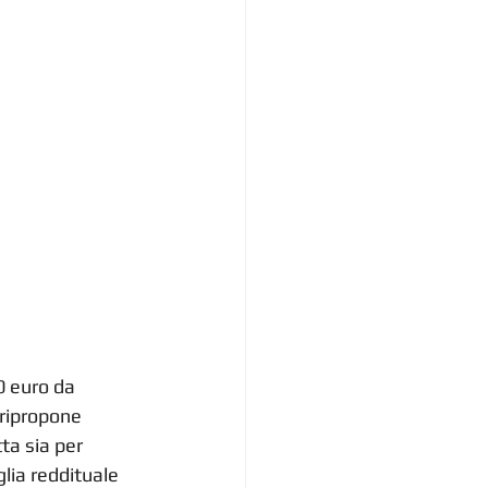
0 euro da 
 ripropone 
ta sia per 
lia reddituale 