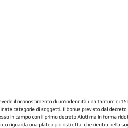
prevede il riconoscimento di un’indennità una tantum di 15
nate categorie di soggetti. Il bonus previsto dal decreto
sso in campo con il primo decreto Aiuti ma in forma ridot
nto riguarda una platea più ristretta, che rientra nella sog