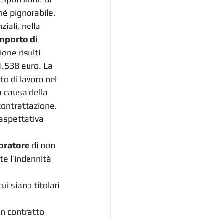
né pignorabile.
iali, nella 
mporto di 
one risulti 
 1.538 euro. La 
o di lavoro nel 
a causa della 
contrattazione, 
 aspettativa 
voratore
 di non 
te l’indennità 
ui siano titolari 
on contratto 