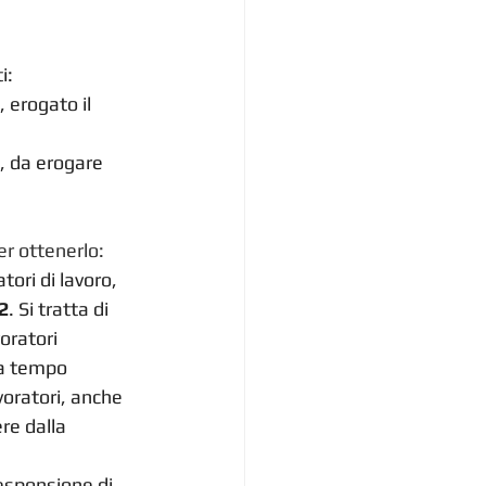
i:
 erogato il 
), da erogare 
er ottenerlo:
tori di lavoro, 
2
. Si tratta di 
oratori 
 a tempo 
oratori, anche 
re dalla 
rresponsione di 