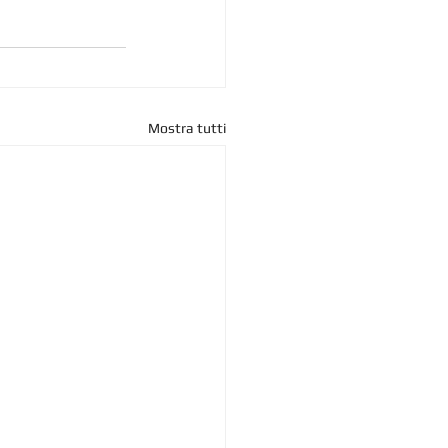
Mostra tutti