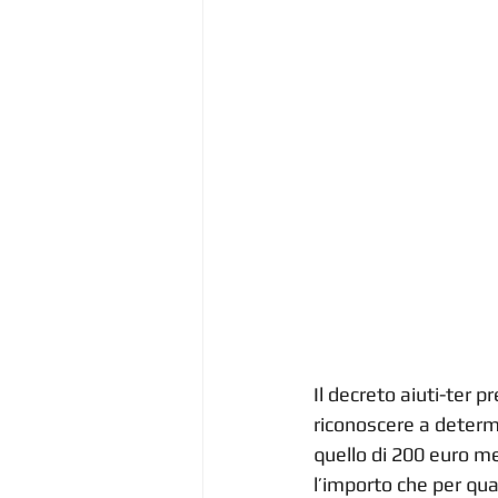
Il decreto aiuti-ter 
riconoscere a determi
quello di 200 euro me
l’importo che per qua