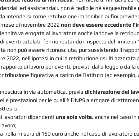
denziali ed assistenziali, non è cedibile né sequestrabile 
da intendersi come retribuzione imponibile ai fini previdenz
 mese di novembre 2022 
non deve essere eccedente l’i
ndennità va erogata al lavoratore anche laddove la retribuzi
 di eventi tutelati, fermo restando il rispetto del limite di
tà non può essere riconosciuta, pur sussistendo il rapport
2022, nell’ipotesi in cui la retribuzione risulti azzerata 
apporto di lavoro per eventi, previsti dalla legge o dalla 
ntribuzione figurativa a carico dell’Istituto (ad esempio,
onosciuta in via automatica, previa 
dichiarazione del la
elle prestazioni per le quali è l’INPS a erogare direttamen
50 euro.
i lavoratori dipendenti 
una sola volta
, anche nel caso in c
 lavoro;
ta nella misura di 150 euro anche nel caso di lavoratore c