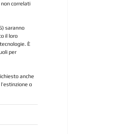
non correlati 
LS) saranno 
 il loro 
tecnologie. È 
oli per 
richiesto anche 
l’estinzione o 