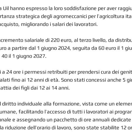
Uila Uil hanno espresso la loro soddisfazione per aver ragg
rtanza strategica degli agromeccanici per l’agricoltura ita
cquisto, migliorando i salari dei lavoratori.
ncremento salariale di 220 euro, al terzo livello, da distribu
uro a partire dal 1 giugno 2024, seguita da 60 euro il 1 giu
 40 il 1 giugno 2027.
a 24 ore i permessi retribuiti per prendersi cura dei genit
malati fino ai 12 anni di età. Sono stati concessi anche 5 g
ttia dei figli dai 12 ai 14 anni.
il diritto individuale alla formazione, vista come un eleme
 umane, facilitando l’accesso di tutti i lavoratori ai progra
nale e assegnando un pacchetto di ore annuali dedicate
la riduzione dell’orario di lavoro, sono state stabilite 12 or