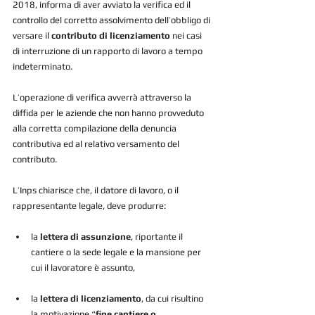
2018, informa di aver avviato la verifica ed il 
controllo del corretto assolvimento dell’obbligo di 
versare il 
contributo di licenziamento
 nei casi 
di interruzione di un rapporto di lavoro a tempo 
indeterminato.
L’operazione di verifica avverrà attraverso la 
diffida per le aziende che non hanno provveduto  
alla corretta compilazione della denuncia 
contributiva ed al relativo versamento del 
contributo.
L’Inps chiarisce che, il datore di lavoro, o il 
rappresentante legale, deve produrre: 
la 
lettera di assunzione
, riportante il 
cantiere o la sede legale e la mansione per 
cui il lavoratore è assunto, 
la 
lettera di licenziamento
, da cui risultino 
la motivazione “
fine cantiere o 