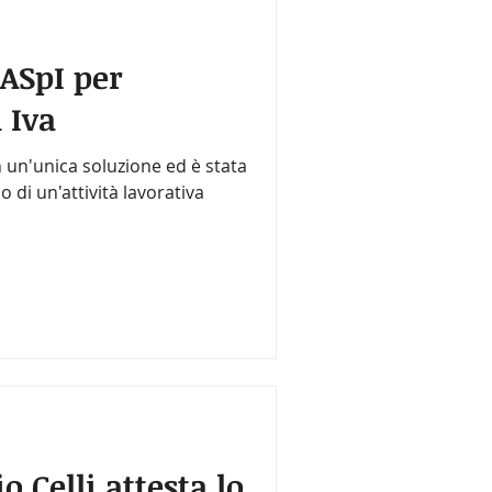
NASpI per
 Iva
 un'unica soluzione ed è stata
o di un'attività lavorativa
o Celli attesta lo