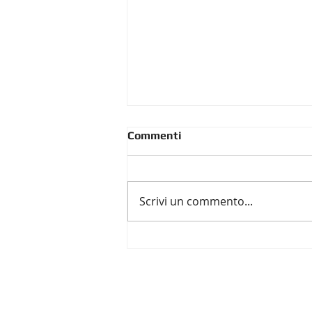
Commenti
Scrivi un commento...
DURC e Associazioni
Sportive Dilettantistiche
(ASD): Cosa cambia con la
Riforma dello Sport