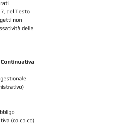
rati 
 7, del Testo 
getti non 
satività delle 
 Continuativa
-gestionale 
istrativo) 
bbligo 
iva (co.co.co) 