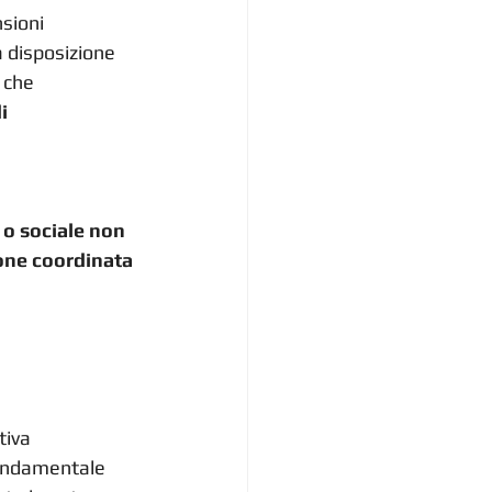
sioni 
a disposizione 
 che 
i 
 o sociale non 
ione coordinata 
tiva 
fondamentale 