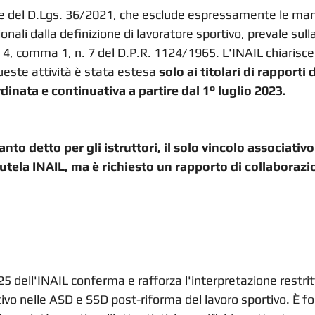
e del D.Lgs. 36/2021, che esclude espressamente le man
nali dalla definizione di lavoratore sportivo, prevale sull
o 4, comma 1, n. 7 del D.P.R. 1124/1965. L'INAIL chiarisce
ueste attività è stata estesa 
solo ai titolari di rapporti d
inata e continuativa a partire dal 1° luglio 2023.
o detto per gli istruttori, il solo vincolo associativo
 tutela INAIL, ma è richiesto un rapporto di collaboraz
25 dell'INAIL conferma e rafforza l'interpretazione restrit
tivo nelle ASD e SSD post-riforma del lavoro sportivo. È 