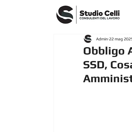
Admin
22 mag 202
Obbligo A
SSD, Cosa
Amminist