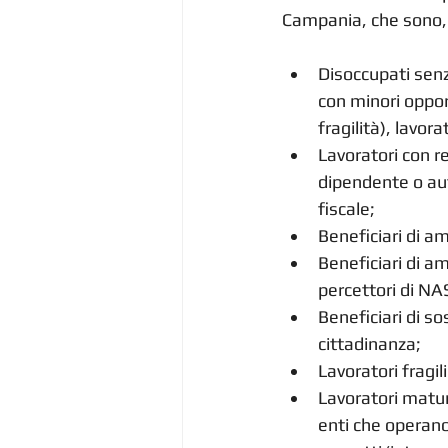
Campania, che sono, 
Disoccupati senz
con minori oppor
fragilità), lavor
Lavoratori con re
dipendente o aut
fiscale;
Beneficiari di am
Beneficiari di am
percettori di NA
Beneficiari di so
cittadinanza; 
Lavoratori fragil
Lavoratori matur
enti che operano 