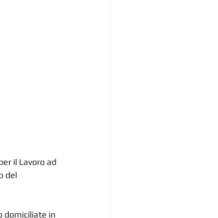
er il Lavoro ad 
 del 
 domiciliate in 