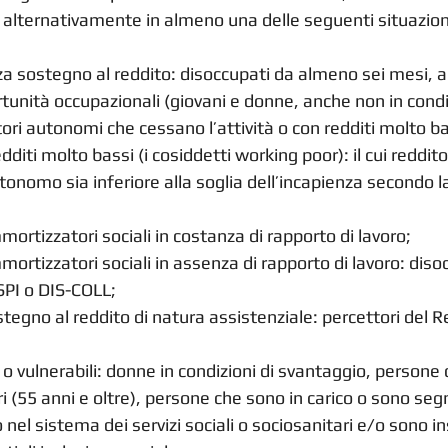
alternativamente in almeno una delle seguenti situazioni
a sostegno al reddito: disoccupati da almeno sei mesi, alt
tunità occupazionali (giovani e donne, anche non in condiz
atori autonomi che cessano l’attività o con redditi molto ba
dditi molto bassi (i cosiddetti working poor): il cui reddito
onomo sia inferiore alla soglia dell’incapienza secondo la
mortizzatori sociali in costanza di rapporto di lavoro;
mortizzatori sociali in assenza di rapporto di lavoro: diso
SPI o DIS-COLL; 
stegno al reddito di natura assistenziale: percettori del R
i o vulnerabili: donne in condizioni di svantaggio, persone c
i (55 anni e oltre), persone che sono in carico o sono segn
nel sistema dei servizi sociali o sociosanitari e/o sono ins