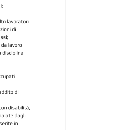
: 
ri lavoratori 
ioni di 
ssi; 
 da lavoro 
 disciplina 
ccupati 
eddito di 
on disabilità, 
alate dagli 
erite in 