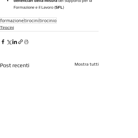
beneficiari della misura
 del Supporto per la 
Formazione e il Lavoro (
SFL
)
formazione
tirocini
tirocinio
Tirocini
Mostra tutti
Post recenti