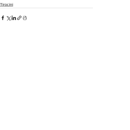
Tirocini
Mostra tutti
Post recenti