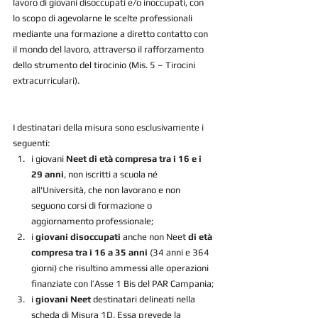
lavoro di giovani disoccupati e/o inoccupati, con 
lo scopo di agevolarne le scelte professionali 
mediante una formazione a diretto contatto con 
il mondo del lavoro, attraverso il rafforzamento 
dello strumento del tirocinio (Mis. 5 – Tirocini 
extracurriculari).
I destinatari della misura sono esclusivamente i 
seguenti:
i giovani 
Neet di età compresa tra i 16 e i 
29 anni
, non iscritti a scuola né 
all'Università, che non lavorano e non 
seguono corsi di formazione o 
aggiornamento professionale;
i 
giovani disoccupati
 anche non Neet 
di età 
compresa tra i 16 a 35 anni 
(34 anni e 364 
giorni) che risultino ammessi alle operazioni 
finanziate con l’Asse 1 Bis del PAR Campania;
i 
giovani Neet
 destinatari delineati nella 
scheda di Misura 1D. Essa prevede la 