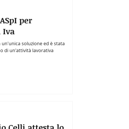
NASpI per
 Iva
 un'unica soluzione ed è stata
o di un'attività lavorativa
o Celli attesta lo